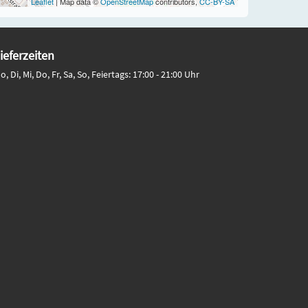
Leaflet
| Map data ©
OpenStreetMap
contributors,
CC-BY-SA
ieferzeiten
o, Di, Mi, Do, Fr, Sa, So, Feiertags: 17:00 - 21:00 Uhr