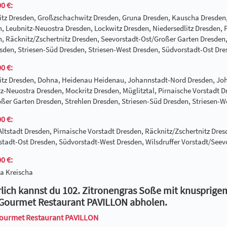
0 €:
itz Dresden, Großzschachwitz Dresden, Gruna Dresden, Kauscha Dresden
, Leubnitz-Neuostra Dresden, Lockwitz Dresden, Niedersedlitz Dresden, 
, Räcknitz/Zschertnitz Dresden, Seevorstadt-Ost/Großer Garten Dresden, 
sden, Striesen-Süd Dresden, Striesen-West Dresden, Südvorstadt-Ost Dre
0 €:
itz Dresden, Dohna, Heidenau Heidenau, Johannstadt-Nord Dresden, Joha
z-Neuostra Dresden, Mockritz Dresden, Müglitztal, Pirnaische Vorstadt D
ßer Garten Dresden, Strehlen Dresden, Striesen-Süd Dresden, Striesen-
0 €:
Altstadt Dresden, Pirnaische Vorstadt Dresden, Räcknitz/Zschertnitz Dre
tadt-Ost Dresden, Südvorstadt-West Dresden, Wilsdruffer Vorstadt/Seev
0 €:
a Kreischa
lich kannst du 102. Zitronengras Soße mit knusprige
Gourmet Restaurant PAVILLON abholen.
ourmet Restaurant PAVILLON