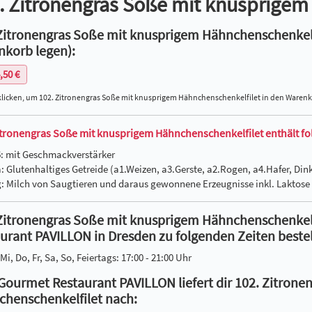
. Zitronengras Soße mit knusprigem
Zitronengras Soße mit knusprigem Hähnchenschenkelfi
korb legen):
,50 €
klicken, um 102. Zitronengras Soße mit knusprigem Hähnchenschenkelfilet in den Warenk
itronengras Soße mit knusprigem Hähnchenschenkelfilet enthält fol
6: mit Geschmackverstärker
a: Glutenhaltiges Getreide (a1.Weizen, a3.Gerste, a2.Rogen, a4.Hafer, D
g: Milch von Saugtieren und daraus gewonnene Erzeugnisse inkl. Laktose
Zitronengras Soße mit knusprigem Hähnchenschenkelf
urant PAVILLON in Dresden zu folgenden Zeiten bestel
Mi, Do, Fr, Sa, So, Feiertags: 17:00 - 21:00 Uhr
Gourmet Restaurant PAVILLON liefert dir 102. Zitron
henschenkelfilet nach: