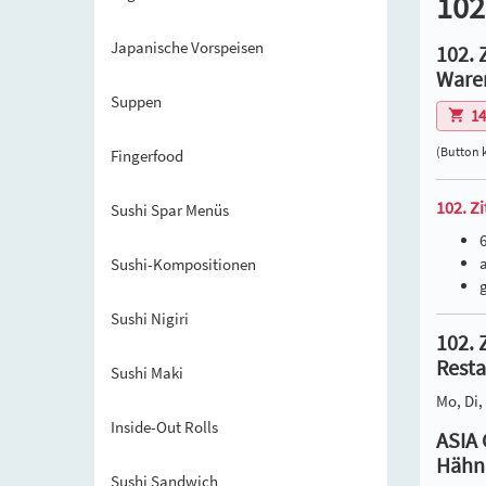
102
Japanische Vorspeisen
102. 
Waren
Suppen
14
(Button 
Fingerfood
102. Z
Sushi Spar Menüs
Sushi-Kompositionen
Sushi Nigiri
102. 
Resta
Sushi Maki
Mo, Di, 
Inside-Out Rolls
ASIA 
Hähnc
Sushi Sandwich