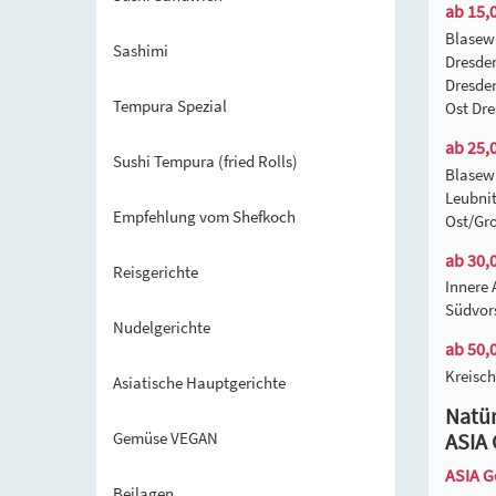
ab 15,0
Blasew
Sashimi
Dresden
Dresden
Tempura Spezial
Ost Dre
ab 25,0
Sushi Tempura (fried Rolls)
Blasew
Leubnit
Empfehlung vom Shefkoch
Ost/Gro
ab 30,0
Reisgerichte
Innere 
Südvors
Nudelgerichte
ab 50,0
Kreisch
Asiatische Hauptgerichte
Natür
Gemüse VEGAN
ASIA 
ASIA G
Beilagen