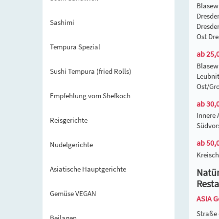
Blasew
Dresden
Sashimi
Dresden
Ost Dre
Tempura Spezial
ab 25,0
Blasew
Sushi Tempura (fried Rolls)
Leubnit
Ost/Gro
Empfehlung vom Shefkoch
ab 30,0
Innere 
Reisgerichte
Südvors
ab 50,0
Nudelgerichte
Kreisch
Asiatische Hauptgerichte
Natür
Resta
Gemüse VEGAN
ASIA G
Straße 
Beilagen