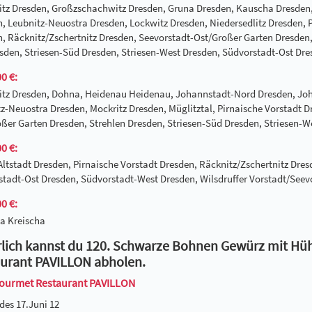
itz Dresden, Großzschachwitz Dresden, Gruna Dresden, Kauscha Dresden
, Leubnitz-Neuostra Dresden, Lockwitz Dresden, Niedersedlitz Dresden, 
, Räcknitz/Zschertnitz Dresden, Seevorstadt-Ost/Großer Garten Dresden, 
sden, Striesen-Süd Dresden, Striesen-West Dresden, Südvorstadt-Ost Dre
0 €:
itz Dresden, Dohna, Heidenau Heidenau, Johannstadt-Nord Dresden, Joha
z-Neuostra Dresden, Mockritz Dresden, Müglitztal, Pirnaische Vorstadt D
ßer Garten Dresden, Strehlen Dresden, Striesen-Süd Dresden, Striesen-
0 €:
Altstadt Dresden, Pirnaische Vorstadt Dresden, Räcknitz/Zschertnitz Dre
tadt-Ost Dresden, Südvorstadt-West Dresden, Wilsdruffer Vorstadt/Seev
0 €:
a Kreischa
lich kannst du 120. Schwarze Bohnen Gewürz mit Hüh
urant PAVILLON abholen.
ourmet Restaurant PAVILLON
des 17.Juni 12