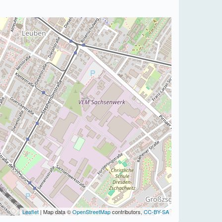
Leaflet
| Map data ©
OpenStreetMap
contributors,
CC-BY-SA