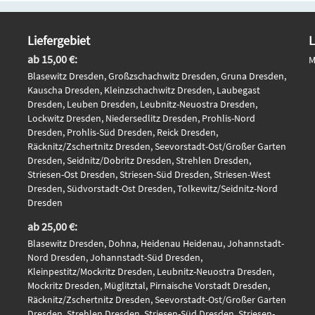
Liefergebiet
L
ab 15,00 €:
M
Blasewitz Dresden, Großzschachwitz Dresden, Gruna Dresden,
Kauscha Dresden, Kleinzschachwitz Dresden, Laubegast
Dresden, Leuben Dresden, Leubnitz-Neuostra Dresden,
Lockwitz Dresden, Niedersedlitz Dresden, Prohlis-Nord
Dresden, Prohlis-Süd Dresden, Reick Dresden,
Räcknitz/Zschertnitz Dresden, Seevorstadt-Ost/Großer Garten
Dresden, Seidnitz/Dobritz Dresden, Strehlen Dresden,
Striesen-Ost Dresden, Striesen-Süd Dresden, Striesen-West
Dresden, Südvorstadt-Ost Dresden, Tolkewitz/Seidnitz-Nord
Dresden
ab 25,00 €:
Blasewitz Dresden, Dohna, Heidenau Heidenau, Johannstadt-
Nord Dresden, Johannstadt-Süd Dresden,
Kleinpestitz/Mockritz Dresden, Leubnitz-Neuostra Dresden,
Mockritz Dresden, Müglitztal, Pirnaische Vorstadt Dresden,
Räcknitz/Zschertnitz Dresden, Seevorstadt-Ost/Großer Garten
Dresden, Strehlen Dresden, Striesen-Süd Dresden, Striesen-