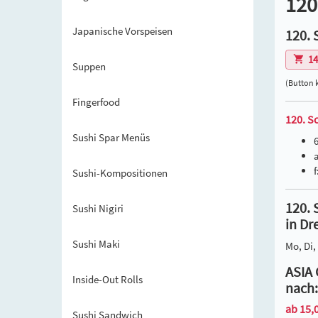
120
Japanische Vorspeisen
120. 
14
Suppen
(Button 
Fingerfood
120. S
Sushi Spar Menüs
Sushi-Kompositionen
120. 
Sushi Nigiri
in Dr
Sushi Maki
Mo, Di, 
ASIA 
Inside-Out Rolls
nach:
ab 15,0
Sushi Sandwich