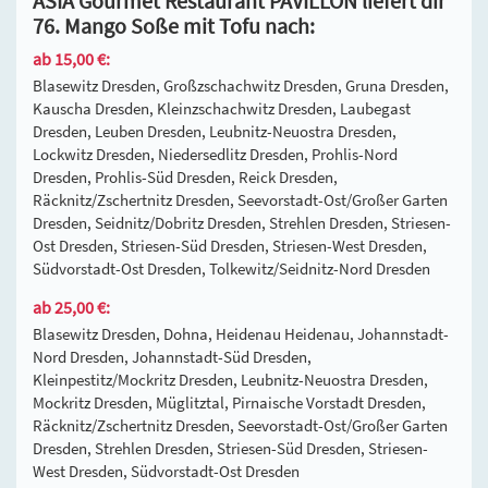
ASIA Gourmet Restaurant PAVILLON liefert dir
76. Mango Soße mit Tofu nach:
ab 15,00 €:
Blasewitz Dresden, Großzschachwitz Dresden, Gruna Dresden,
Kauscha Dresden, Kleinzschachwitz Dresden, Laubegast
Dresden, Leuben Dresden, Leubnitz-Neuostra Dresden,
Lockwitz Dresden, Niedersedlitz Dresden, Prohlis-Nord
Dresden, Prohlis-Süd Dresden, Reick Dresden,
Räcknitz/Zschertnitz Dresden, Seevorstadt-Ost/Großer Garten
Dresden, Seidnitz/Dobritz Dresden, Strehlen Dresden, Striesen-
Ost Dresden, Striesen-Süd Dresden, Striesen-West Dresden,
Südvorstadt-Ost Dresden, Tolkewitz/Seidnitz-Nord Dresden
ab 25,00 €:
Blasewitz Dresden, Dohna, Heidenau Heidenau, Johannstadt-
Nord Dresden, Johannstadt-Süd Dresden,
Kleinpestitz/Mockritz Dresden, Leubnitz-Neuostra Dresden,
Mockritz Dresden, Müglitztal, Pirnaische Vorstadt Dresden,
Räcknitz/Zschertnitz Dresden, Seevorstadt-Ost/Großer Garten
Dresden, Strehlen Dresden, Striesen-Süd Dresden, Striesen-
West Dresden, Südvorstadt-Ost Dresden