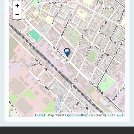
+
−
Leaflet
| Map data ©
OpenStreetMap
contributors,
CC-BY-SA