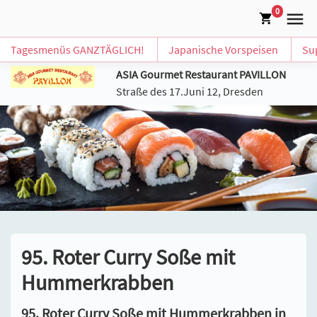
0
Tagesmenüs GANZTÄGLICH!
Japanische Vorspeisen
Su
ASIA Gourmet Restaurant PAVILLON
Straße des 17.Juni 12, Dresden
95. Roter Curry Soße mit
Hummerkrabben
95. Roter Curry Soße mit Hummerkrabben in