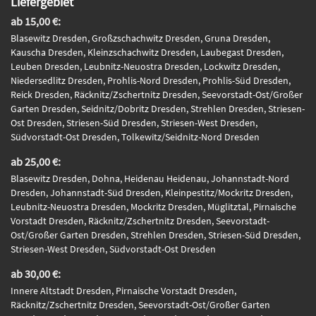
Liefergebiet
ab 15,00 €:
Blasewitz Dresden, Großzschachwitz Dresden, Gruna Dresden,
Kauscha Dresden, Kleinzschachwitz Dresden, Laubegast Dresden,
Leuben Dresden, Leubnitz-Neuostra Dresden, Lockwitz Dresden,
Niedersedlitz Dresden, Prohlis-Nord Dresden, Prohlis-Süd Dresden,
Reick Dresden, Räcknitz/Zschertnitz Dresden, Seevorstadt-Ost/Großer
Garten Dresden, Seidnitz/Dobritz Dresden, Strehlen Dresden, Striesen-
Ost Dresden, Striesen-Süd Dresden, Striesen-West Dresden,
Südvorstadt-Ost Dresden, Tolkewitz/Seidnitz-Nord Dresden
ab 25,00 €:
Blasewitz Dresden, Dohna, Heidenau Heidenau, Johannstadt-Nord
Dresden, Johannstadt-Süd Dresden, Kleinpestitz/Mockritz Dresden,
Leubnitz-Neuostra Dresden, Mockritz Dresden, Müglitztal, Pirnaische
Vorstadt Dresden, Räcknitz/Zschertnitz Dresden, Seevorstadt-
Ost/Großer Garten Dresden, Strehlen Dresden, Striesen-Süd Dresden,
Striesen-West Dresden, Südvorstadt-Ost Dresden
ab 30,00 €:
Innere Altstadt Dresden, Pirnaische Vorstadt Dresden,
Räcknitz/Zschertnitz Dresden, Seevorstadt-Ost/Großer Garten