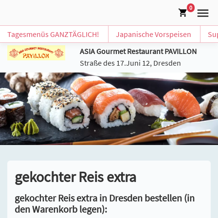
0
Tagesmenüs GANZTÄGLICH!
Japanische Vorspeisen
Su
ASIA Gourmet Restaurant PAVILLON
Straße des 17.Juni 12, Dresden
gekochter Reis extra
gekochter Reis extra in Dresden bestellen (in
den Warenkorb legen):