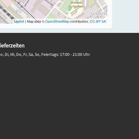
Leaflet
| Map data ©
OpenStreetMap
contributors,
CC-BY-SA
ieferzeiten
o, Di, Mi, Do, Fr, Sa, So, Feiertags: 17:00 - 21:00 Uhr