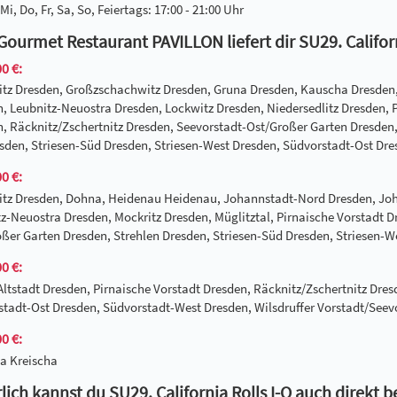
Mi, Do, Fr, Sa, So, Feiertags: 17:00 - 21:00 Uhr
Gourmet Restaurant PAVILLON liefert dir SU29. Californ
0 €:
itz Dresden, Großzschachwitz Dresden, Gruna Dresden, Kauscha Dresden
, Leubnitz-Neuostra Dresden, Lockwitz Dresden, Niedersedlitz Dresden, 
, Räcknitz/Zschertnitz Dresden, Seevorstadt-Ost/Großer Garten Dresden, 
sden, Striesen-Süd Dresden, Striesen-West Dresden, Südvorstadt-Ost Dre
0 €:
itz Dresden, Dohna, Heidenau Heidenau, Johannstadt-Nord Dresden, Joha
z-Neuostra Dresden, Mockritz Dresden, Müglitztal, Pirnaische Vorstadt D
ßer Garten Dresden, Strehlen Dresden, Striesen-Süd Dresden, Striesen-
0 €:
Altstadt Dresden, Pirnaische Vorstadt Dresden, Räcknitz/Zschertnitz Dre
tadt-Ost Dresden, Südvorstadt-West Dresden, Wilsdruffer Vorstadt/Seev
0 €:
a Kreischa
lich kannst du SU29. California Rolls I-O auch direkt