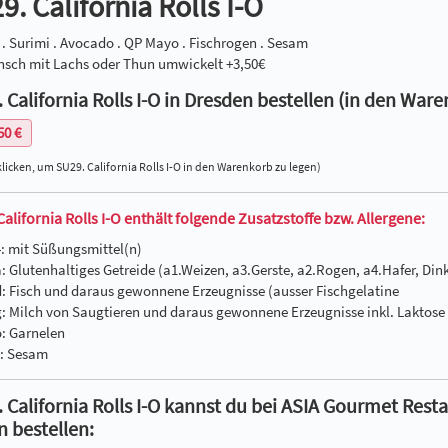
9. California Rolls I-O
 . Surimi . Avocado . QP Mayo . Fischrogen . Sesam
nsch mit Lachs oder Thun umwickelt +3,50€
 California Rolls I-O in Dresden bestellen (in den Ware
50 €
licken, um SU29. California Rolls I-O in den Warenkorb zu legen)
alifornia Rolls I-O enthält folgende Zusatzstoffe bzw. Allergene:
4: mit Süßungsmittel(n)
a: Glutenhaltiges Getreide (a1.Weizen, a3.Gerste, a2.Rogen, a4.Hafer, D
d: Fisch und daraus gewonnene Erzeugnisse (ausser Fischgelatine
g: Milch von Saugtieren und daraus gewonnene Erzeugnisse inkl. Laktose
o: Garnelen
s: Sesam
 California Rolls I-O kannst du bei ASIA Gourmet Res
n bestellen: