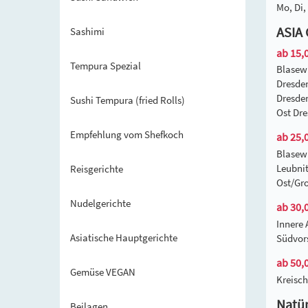
Mo, Di, 
ASIA 
Sashimi
ab 15,0
Tempura Spezial
Blasew
Dresden
Dresden
Sushi Tempura (fried Rolls)
Ost Dre
Empfehlung vom Shefkoch
ab 25,0
Blasew
Leubnit
Reisgerichte
Ost/Gro
Nudelgerichte
ab 30,0
Innere 
Asiatische Hauptgerichte
Südvors
ab 50,0
Gemüse VEGAN
Kreisch
Natür
Beilagen