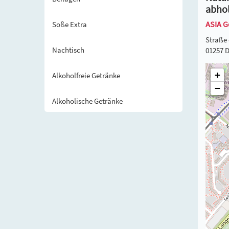
abho
ASIA G
Soße Extra
Straße 
Nachtisch
01257 
+
Alkoholfreie Getränke
−
Alkoholische Getränke