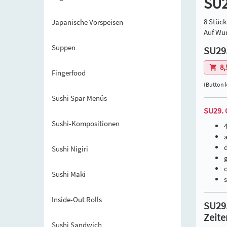
SU2
8 Stück
Japanische Vorspeisen
Auf Wu
Suppen
SU29.
8,
Fingerfood
(Button k
Sushi Spar Menüs
SU29. C
Sushi-Kompositionen
Sushi Nigiri
Sushi Maki
Inside-Out Rolls
SU29.
Zeite
Sushi Sandwich