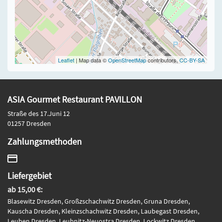
Leaflet
| Map data ©
OpenStreetMap
contributors,
CC-BY-SA
ASIA Gourmet Restaurant PAVILLON
Straße des 17.Juni 12
01257 Dresden
Zahlungsmethoden
Liefergebiet
ab 15,00 €:
Blasewitz Dresden, Großzschachwitz Dresden, Gruna Dresden,
Kauscha Dresden, Kleinzschachwitz Dresden, Laubegast Dresden,
Leuben Dresden, Leubnitz-Neuostra Dresden, Lockwitz Dresden,