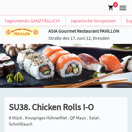
0
Tagesmenüs GANZTÄGLICH!
Japanische Vorspeisen
Su
ASIA Gourmet Restaurant PAVILLON
Straße des 17.Juni 12, Dresden
SU38. Chicken Rolls I-O
8 Stück . Knuspriges Hühnerfilet . QP Mayo . Salat .
Schnittlauch